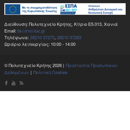
Διεύθυνση: Πολυτεχνείο Κρήτης, Κτίριο E5.013, Χανιά
Email:
tls<στο>tuc.gr
Τηλέφωνα:
28210 37273
,
28210 37283
Ωράριο λειτουργίας: 10:00 - 14:00
© Πολυτεχνείο Κρήτης 2026 |
Προστασία Προσωπικών
Δεδομένων
Πολιτική Cookies